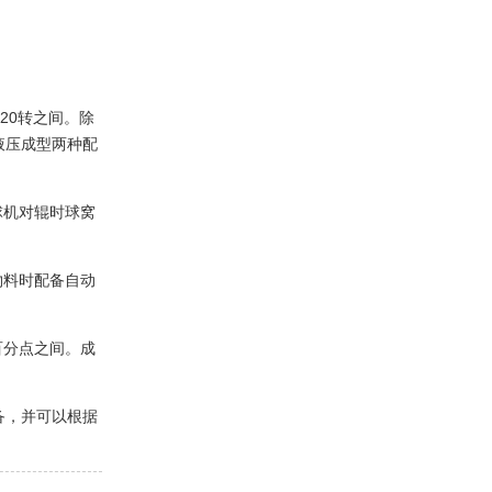
20转之间。除
液压成型两种配
。
球机对辊时球窝
物料时配备自动
百分点之间。成
备，并可以根据