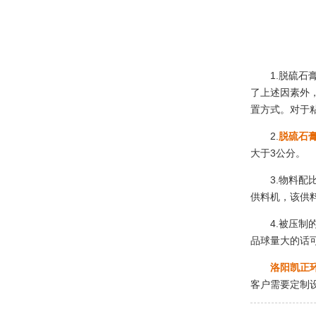
1.脱硫石
了上述因素外
置方式。对于
2.
脱硫石
大于3公分。
3.物料
供料机，该供
4.被压
品球量大的话
洛阳凯正
客户需要定制设计