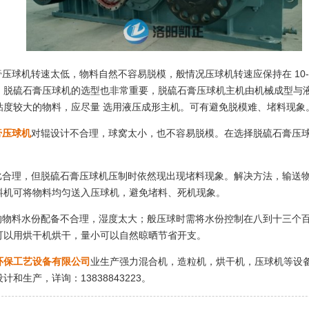
膏压球机转速太低，物料自然不容易脱模，般情况压球机转速应保持在 10-
，脱硫石膏压球机的选型也非常重要，脱硫石膏压球机主机由机械成型与
粘度较大的物料，应尽量 选用液压成形主机。可有避免脱模难、堵料现象
膏压球机
对辊设计不合理，球窝太小，也不容易脱模。在选择脱硫石膏压
配比合理，但脱硫石膏压球机压制时依然现出现堵料现象。解决方法，输送
料机可将物料均匀送入压球机，避免堵料、死机现象。
制的物料水份配备不合理，湿度太大；般压球时需将水份控制在八到十三个
可以用烘干机烘干，量小可以自然晾晒节省开支。
环保工艺设备有限公司
业生产强力混合机，造粒机，烘干机，压球机等设
和生产，详询：13838843223。