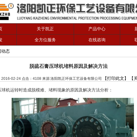
页
关于凯正
产品中心
发
全方位服务
在线咨询
闻动态
脱硫石膏压球机堵料原因及解决方法
【打印此文】
【
：2016-02-24 点击：4108 来源:洛阳凯正环保工艺设备有限公司
压球机运转时造成脱模难、堵料现象的原因及解决方法分析：