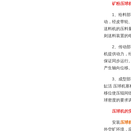
矿粉压球
1、给料
动，经皮带轮
送料机的压料
则送料装置的
2、传动部
机提供动力，
保证同步运行
产生轴向位移
3、成型
缸活 压球机
移位使压辊间
球密度的要求
压球机的
安装
压球
外空旷环境，