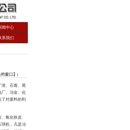
新闻中心
联系我们
关闭窗口】
]
矿渣、石膏、尾
电厂、冶金、化
高了对废料的利
粉、氧化铁皮、
压球机，凡是冶