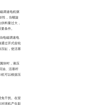
电磁调速电机驱
矩性，当螺旋
如供料量过大，
重要条件。
机由电磁调速电
轴通过开式齿轮
液压缸，使活塞
金属块时，液压
回油、活塞杆
本机可以根据压
避免干扰。在室
等对球机产生影