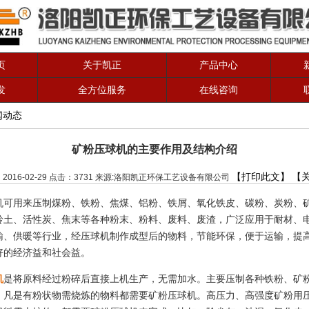
页
关于凯正
产品中心
发
全方位服务
在线咨询
闻动态
矿粉压球机的主要作用及结构介绍
【打印此文】
【
：2016-02-29 点击：3731 来源:洛阳凯正环保工艺设备有限公司
机可用来压制煤粉、铁粉、焦煤、铝粉、铁屑、氧化铁皮、碳粉、炭粉、
岭土、活性炭、焦末等各种粉末、粉料、废料、废渣，广泛应用于耐材、
输、供暖等行业，经压球机制作成型后的物料，节能环保，便于运输，提
好的经济益和社会益。
机
是将原料经过粉碎后直接上机生产，无需加水。主要压制各种铁粉、矿
。凡是有粉状物需烧炼的物料都需要矿粉压球机。高压力、高强度矿粉用