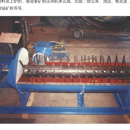
辅料需上炉的，都需要矿粉压球机来完成。比如：除尘灰、池泥、氧化皮
硅锰矿粉等等。