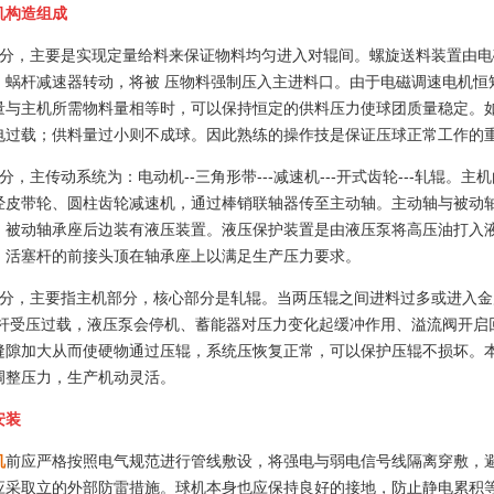
机构造组成
部分，主要是实现定量给料来保证物料均匀进入对辊间。螺旋送料装置由
、蜗杆减速器转动，将被 压物料强制压入主进料口。由于电磁调速电机恒
量与主机所需物料量相等时，可以保持恒定的供料压力使球团质量稳定。
电过载；供料量过小则不成球。因此熟练的操作技是保证压球正常工作的
分，主传动系统为：电动机--三角形带---减速机---开式齿轮---轧辊。主
经皮带轮、圆柱齿轮减速机，通过棒销联轴器传至主动轴。主动轴与被动
。被动轴承座后边装有液压装置。液压保护装置是由液压泵将高压油打入
。活塞杆的前接头顶在轴承座上以满足生产压力要求。
部分，主要指主机部分，核心部分是轧辊。当两压辊之间进料过多或进入
塞杆受压过载，液压泵会停机、蓄能器对压力变化起缓冲作用、溢流阀开启
缝隙加大从而使硬物通过压辊，系统压恢复正常，可以保护压辊不损坏。
调整压力，生产机动灵活。
安装
机
前应严格按照电气规范进行管线敷设，将强电与弱电信号线隔离穿敷，
应采取立的外部防雷措施。球机本身也应保持良好的接地，防止静电累积