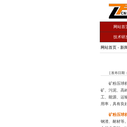
网站首
技术研
网站首页
-
新
[ 发布日期
矿粉压球
矿、污泥、高
工、能源、运
用率，具有良
矿粉压球
钢渣、耐材等