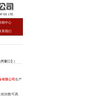
新闻中心
联系我们
关闭窗口】
]
备有限公司
生产
主机转数可调、