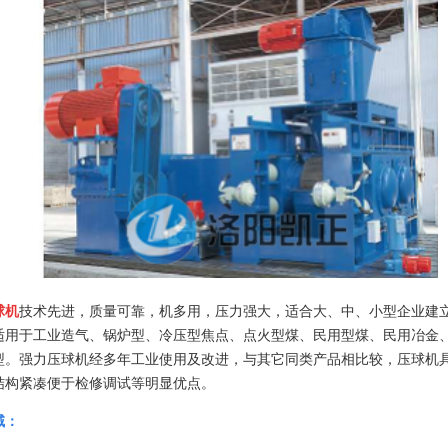
球机
技术先进，质量可靠，机多用，压力强大，适合大、中、小型企业建
适用于工业造气、锅炉型、冷压型焦点、点火型煤、民用型煤、民用冶金
型。强力压球机经多年工业使用及改进，与其它同类产品相比较，压球机
结构紧凑便于检修调试等明显优点。
域：