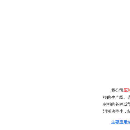
我公司
压
模的生产线。
材料的各种成
消耗功率小，
主要应用