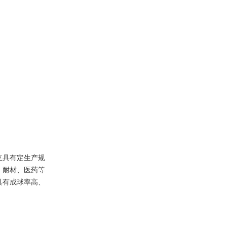
立具有定生产规
、耐材、医药等
具有成球率高、