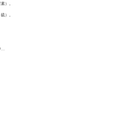
尿素）。
，硫）。
…
砂