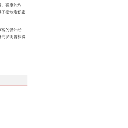
量、强度的均
供了松散堆积密
丰富的设计经
研究发明曾获得