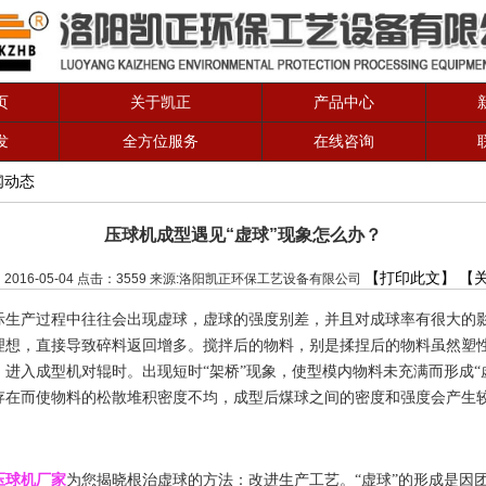
页
关于凯正
产品中心
发
全方位服务
在线咨询
闻动态
压球机成型遇见“虚球”现象怎么办？
【打印此文】
【
：2016-05-04 点击：3559 来源:洛阳凯正环保工艺设备有限公司
际生产过程中往往会出现虚球，虚球的强度别差，并且对成球率有很大的
理想，直接导致碎料返回增多。搅拌后的物料，别是揉捏后的物料虽然塑
，进入成型机对辊时。出现短时“架桥”现象，使型模内物料未充满而形成“
存在而使物料的松散堆积密度不均，成型后煤球之间的密度和强度会产生
压球机厂家
为您揭晓根治虚球的方法：改进生产工艺。“虚球”的形成是因