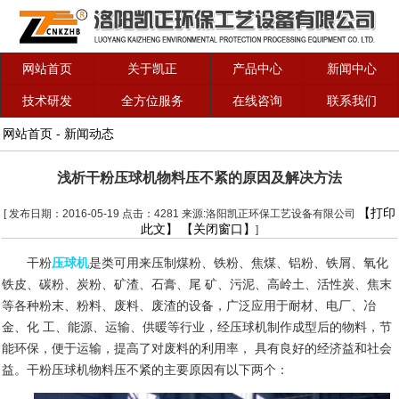
网站首页
关于凯正
产品中心
新闻中心
技术研发
全方位服务
在线咨询
联系我们
网站首页
-
新闻动态
浅析干粉压球机物料压不紧的原因及解决方法
【打印
[ 发布日期：2016-05-19 点击：4281 来源:洛阳凯正环保工艺设备有限公司
此文】
【关闭窗口】
]
干粉
压球机
是类可用来压制煤粉、铁粉、焦煤、铝粉、铁屑、氧化
铁皮、碳粉、炭粉、矿渣、石膏、尾 矿、污泥、高岭土、活性炭、焦末
等各种粉末、粉料、废料、废渣的设备，广泛应用于耐材、电厂、冶
金、化 工、能源、运输、供暖等行业，经压球机制作成型后的物料，节
能环保，便于运输，提高了对废料的利用率， 具有良好的经济益和社会
益。干粉压球机物料压不紧的主要原因有以下两个：