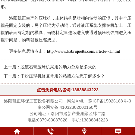
形。
洛阳凯正生产的压球机，主体结构是对相向转动的压辊，其中个压
辊是固定安装的，另个压辊为活动辊，通过液压系统支撑在机架上，压
辊的表面有定制的模具，当物料定量连续进入或通过预压机强制进入压
辊中间是，物料就被压缩成型。
更多信息尽情点击：
http://www.kzbriquetts.com/article--1.html
上一篇：
脱硫石膏压球机采用的动力分别是多大的
下一篇：
干粉压球机修复常用的粘接方法您了解多少？
点击免费电话咨询:13838843223
洛阳凯正环保工艺设备有限公司
网站XML
豫ICP备15026188号-3
豫公网安备 41032302000150号
公司地址：洛阳市洛新产业集聚区纬二路
电话:0379-63087628 手机:13838843223