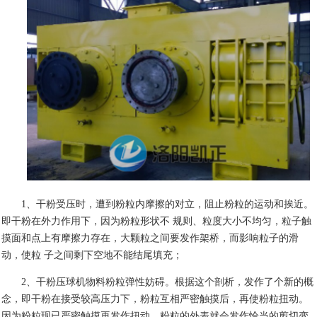
1
、干粉受压时，遭到粉粒内摩擦的对立，阻止粉粒的运动和挨近。
即干粉在外力作用下，因为粉粒形状不 规则、粒度大小不均匀，粒子触
摸面和点上有摩擦力存在，大颗粒之间要发作架桥，而影响粒子的滑
动，使粒 子之间剩下空地不能结尾填充；
2
、干粉压球机物料粉粒弹性妨碍。根据这个剖析，发作了个新的概
念，即干粉在接受较高压力下，粉粒互相严密触摸后，再使粉粒扭动。
因为粉粒现已严密触摸再发作扭动，粉粒的外表就会发作恰当的剪切变