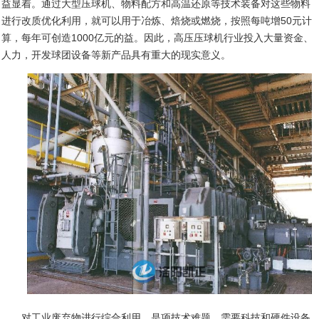
益显着。通过大型压球机、物料配方和高温还原等技术装备对这些物料
进行改质优化利用，就可以用于冶炼、焙烧或燃烧，按照每吨增
50
元计
算，每年可创造
1000
亿元的益。因此，高压压球机行业投入大量资金、
人力，开发球团设备等新产品具有重大的现实意义。
对工业废弃物进行综合利用，是项技术难题。需要科技和硬件设备