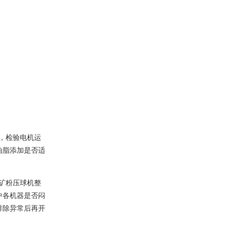
，检验电机运
油脂添加是否适
矿粉压球机整
中各机器是否闷
排除异常后再开