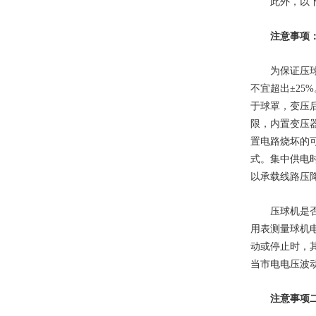
此外，以下
注意事项：
为保证压球机
不宜超出±25
于球罩，变压
限，内置变压
置电路烧坏的可
式。集中供电
以承载线路压降
压球机是否已
用表测量球机
动或停止时，
当市电电压波动
注意事项二