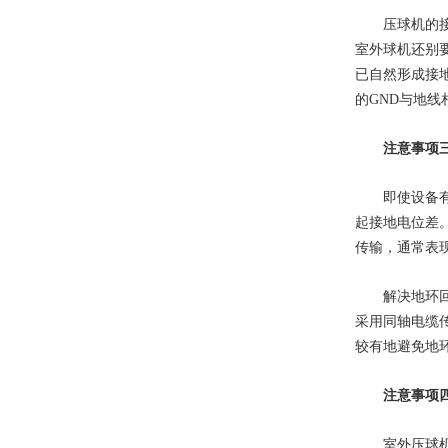
压球机的接地
室外球机还别
已自然形成接
的GND与地
注意事项三
即使设备有接
起接地电位差
传输，通常表
解决地环回路
采用同轴电缆
较有地避免地
注意事项四
室外压球机安