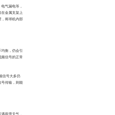
、电气漏电等，
接在金属支架上
理，将球机内部
不均衡，仍会引
视频信号的正常
频信号大多仍
信号传输，则能
若遇雨雪天气，