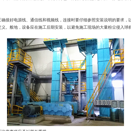
接好电源线、通信线和视频线，连接时要仔细参照安装说明的要求，
定义。般地，设备应在施工后期安装，以避免施工现场的大量粉尘侵入球
。