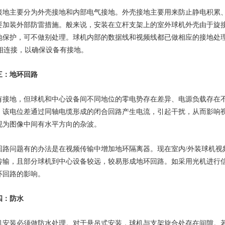
主要分为外壳接地和内部电气接地。外壳接地主要用来防止静电积累
要加装外部防雷措施。般来说，安装在立杆支架上的室外球机外壳由于旋
地保护，可不做别处理。球机内部的数据线和视频线都已做相应的接地处
线相连接，以确保设备有接地。
：地环回路
地，但球机和中心设备间不同地位的零电势存在差异、电源负载存在
。该电位差通过同轴电缆形成的闭合回路产生电流，引起干扰，从而影响
现为图像中间有水平方向的杂波。
问题有的办法是在视频传输中增加地环隔离器。现在室内/外装球机视
传输，且部分球机到中心设备较远，较易形成地环回路。如采用光机进行
环回路的影响。
：防水
装必须做防水处理。对于悬吊式安装，球机与支架旋合处存在间隙。