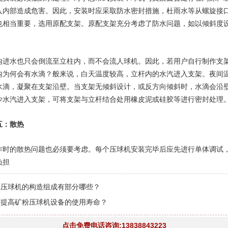
入内部造成危害。因此，安装时应采取防水密封措施，杜雨水等从螺旋接
也相当重要，选用原配支架。原配支架充分考虑了防水问题，如以倾斜度
水也只会倒流至立柱内，而不会流人球机。因此，若用户自行制作支
内为何会有水滴？般来说，白天温度较高，立杆内的水汽进入支架。夜间
水滴，凝聚在支架沿壁。当支架无倾斜设计，或反方向倾斜时，水滴会沿
少水汽进入支架，可将支架与立杆结合处用橡皮泥或硅胶等进行密封处理
：散热
的散热问题也必须要考虑。每个压球机安装完毕后应先进行单体调试
负担
压压球机的构造组成有部分哪些？
何提高矿粉压球机设备的使用寿命？
点击免费电话咨询:13838843223