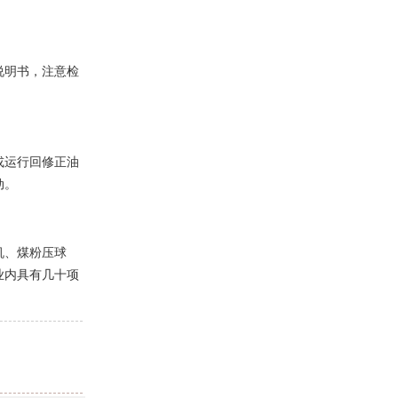
说明书，注意检
。
或运行回修正油
动。
机、煤粉压球
业内具有几十项