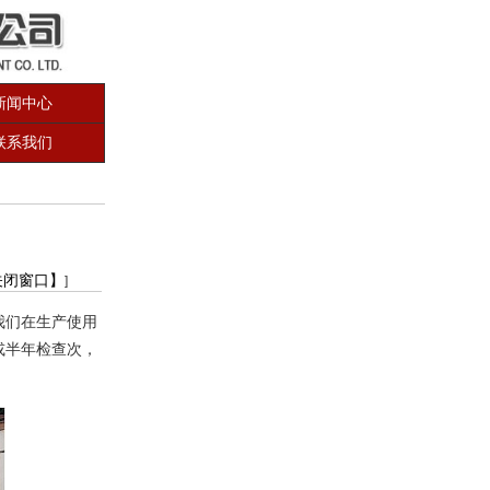
新闻中心
联系我们
关闭窗口】
]
我们在生产使用
或半年检查次，