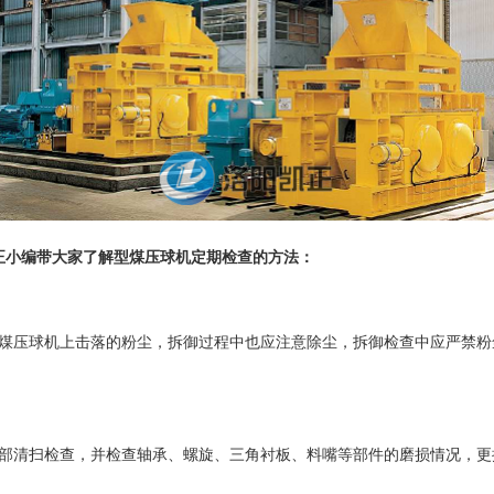
编带大家了解型煤压球机定期检查的方法：
煤压球机上击落的粉尘，拆御过程中也应注意除尘，拆御检查中应严禁粉
部清扫检查，并检查轴承、螺旋、三角衬板、料嘴等部件的磨损情况，更