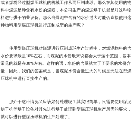
或者煤粉经过型煤压球机的机械工作从而压制成球。那么在其使用的物
料中煤泥是种含有水份的煤粉，本公司生产的煤泥烘干机就是对这种物
料进行烘干的业设备。那么当煤泥中含有的水价过大时能否直接使用这
种物料用型煤压球机进行压制成型的生产呢？
使用型煤压球机对煤泥进行压制成球生产过程中，对煤泥物料的含
水价要求般是
10%
左右，而煤泥的水份般来说都会大于这个范围，基本
常见的就是在
30%
左右。这样的话，水份的含量就大于了要求的水份含
量，因此，我们的答案就是，当煤泥水份含量过大的时候是无法在型煤
压球机中进行直接生产的。
那介于这种情况又应该如何处理呢？其实很简单，只需要使用煤泥
烘干机等烘干设备对其先进行烘干处理到型煤压球机生产所需的要求，
就可以进行型煤压球机的生产处理了。