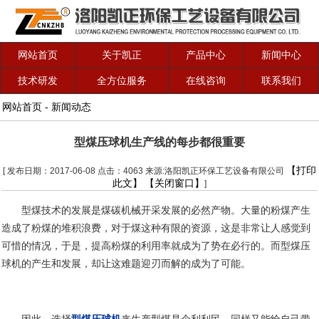
网站首页
关于凯正
产品中心
新闻中心
技术研发
全方位服务
在线咨询
联系我们
网站首页
-
新闻动态
型煤压球机生产线的每步都很重要
【打印
[ 发布日期：2017-06-08 点击：4063 来源:洛阳凯正环保工艺设备有限公司
此文】
【关闭窗口】
]
型煤技术的发展是煤碳机械开采发展的必然产物。大量的粉煤产生
造成了粉煤的堆积浪费，对于煤这种有限的资源，这是非常让人感觉到
可惜的情况，于是，提高粉煤的利用率就成为了势在必行的。而型煤压
球机的产生和发展，却让这难题迎刃而解的成为了可能。