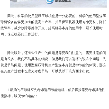
因此，科学的使用型煤压球机也是十分必要的。科学的使用型煤压
球机设备能够更加有的提高生产率，并且保证机器使用寿命更长，降低
故障率，减少故障零部件开支，提高机器本身的使用率，延长使用时
间，保证机器的工作进行。
除此以外，还有些生产中的问题是需要我们注意的。需要注意的问
题有很多，我们不能具体的细说，但是我们可以选择的说几个问题。先
就是节能问题，使用型煤压球机生产型煤本身就是种节能的体现，那么
在其生产过程中也应先考虑节能，可以从以下几方面来出发。
1.
新购的压球机应先考虑选用节能电机，然后再按需要考虑其他性
能指标，以便节约电能；