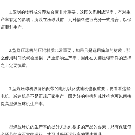
1.
压制的物料成分即粘合度非常重要，这既关系到成球率，有对生
产率有定的影响，所以在压球以前，到对物料进行充分干式混合，以保
证顺利生产。
2.
型煤压球机的压辊材质非常重要，如果只是选用简单的材质，那
么使用时间长就会磨损，严重影响生产率，因此在关键压辊部件的选择
之上定要慎重。
3.
型煤压球机设备所配带的电机以及减速机也很重要，要看看这些
电机、减速机是不是正规厂家生产，因为好的电机和减速机也可以间接
提高型煤压球机生产率。
型煤压球机的生产率的提升关系到很多的产品的要素，只有保证每
个环节的有正常的运行，才可以保证运行率的逐步提升。