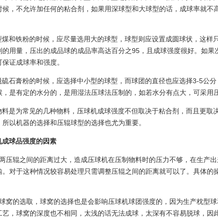
时候，不允许加任何的粘合剂，如果用深球型和大球型的话，成球率就不
型煤和铁粉的时候，应尽量选用大的球型，球型则应设置成圆球状，这样
剂的用量，压出的成品球的成品率高达百分之
95
，且成球强度很好。如果
可保证成球率和强度。
脱硫石膏粉的时候，应选择中小型的球型，而球团的直径也应选择
3-5
公分
候，是有定的水分的，是用湿法压球法压制的，如若水分有点大，可采用
物料是为常见的几种物料，压球机成球强度不但取决于粘合剂，而且更取
，所以机器的选择和压辊球型的选择也尤为重要。
机成球品强度的因素
机两压辊之间的距离过大，造成压球机在压制物料时的压力不够，在生产出
输。对于这种情况较容易处理只需调整压辊之间的距离就可以了。具体的
机球窝的选取，球窝的选择也是会影响压球机球团强度的，因为生产枕型球
工艺，球窝的深度也不相同，太浅的话无法成球，太深有不容易脱球，因