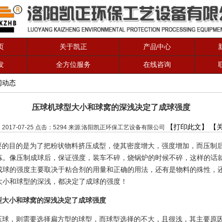
页
关于凯正
产品中心
发
全方位服务
在线咨询
闻动态
压球机球型大小和球窝的深浅决定了成球强度
【打印此文】
【
：2017-07-25 点击：5294 来源:洛阳凯正环保工艺设备有限公司
要的目的是为了把粉状物料挤压成型，使其密度增大，强度增加，而压制
炼。像压制成球后，保证强度，装车不碎，烧锅炉的时候不碎，这样的话
成球的强度主要取决于粘合剂的用量和正确的用法，还有是物料的殊性，
大小和球型的深浅，都决定了成球的强度！
型大小和球窝的深浅决定了成球强度
压球，则需要选择扁方型的球型，而球型选择的不大，且很浅，其主要原