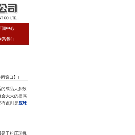
新闻中心
联系我们
关闭窗口】
]
后的成品大多数
就会大大的提高
还有点则是
压球
因是干粉压球机