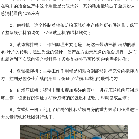
在粉末的冶金生产中这个用量是比较大的，其的耗用量约占了金属粉末
总消耗量的
40%
左右；
2
、供料机：这个控制着整条矿粉压球机生产线的所有供给量，保证
了整条线供料的均匀，保证成型机的喂料均匀；
3
、液体搅拌桶：工作的原理主要还是：马达来带动主轴
-
辅助的轴
承
-
叶片的转动，通过为业的设计，使产品方面无死角的混合搅拌，从而
也就达到了实际的混合搅拌果！设备某些外形可按客户的需求制作；
4
、双轴搅拌机：主要工作作用就是和粘合剂能够进行充分的搅拌均
匀，控制好整条生产线的用量，保证了矿粉压球机的喂料均匀；
5
、矿粉压球机：经过上面步骤加密好的原料，进行压球机的压制成
球工作，也更好的保证了矿粉成球的的强度和密度，即就是成品球；
6
、立式烘干机：利用了矿粉的性和矿粉自身的重力来采用低温进行
大风量把铁粉球团进行烘干。