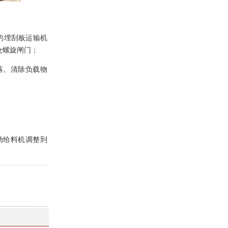
的埋刮板运输机
仓螺旋闸门；
落。清除负载物
动给料机调整到