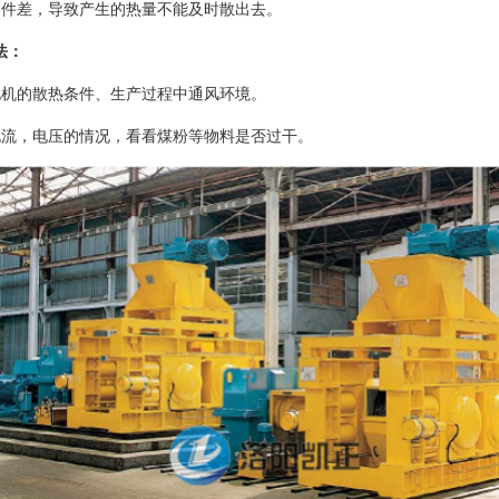
条件差，导致产生的热量不能及时散出去。
法：
电机的散热条件、生产过程中通风环境。
电流，电压的情况，看看煤粉等物料是否过干。