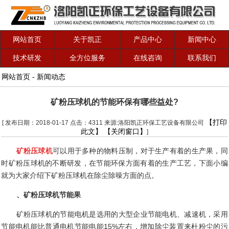
网站首页
关于凯正
产品中心
新闻中心
技术研发
全方位服务
在线咨询
联系我们
网站首页
-
新闻动态
矿粉压球机的节能环保有哪些益处?
【打印
[ 发布日期：2018-01-17 点击：4311 来源:洛阳凯正环保工艺设备有限公司
此文】
【关闭窗口】
]
矿粉压球机
可以用于多种的物料压制，对于生产有着的生产果，同
时矿粉压球机的不断研发，在节能环保方面有着的生产工艺，下面小编
就为大家介绍下矿粉压球机在除尘除噪方面的点。
、矿粉压球机节能果
矿粉压球机的节能电机是选用的大型企业节能电机、减速机，采用
节能电机能比普通电机节能电能
15%
左右，增加除尘装置来杜粉尘的污