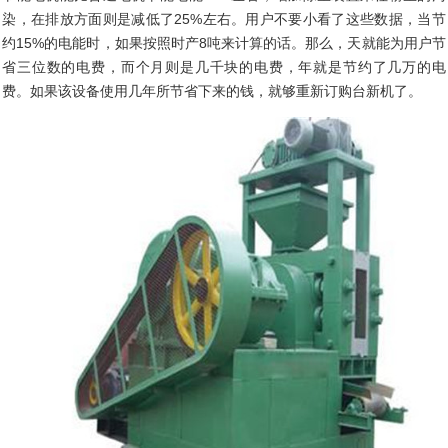
染，在排放方面则是减低了
25%
左右。用户不要小看了这些数据，当节
约
15%
的电能时，如果按照时产
8
吨来计算的话。那么，天就能为用户节
省三位数的电费，而个月则是几千块的电费，年就是节约了几万的电
费。如果该设备使用几年所节省下来的钱，就够重新订购台新机了。