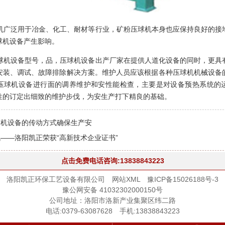
机广泛用于冶金、化工、耐材等行业，矿粉压球机本身也应保持良好的接
球机设备产生影响。
球机设备型号，品，压球机设备出产厂家在提供人道化设备的同时，更具
安装、调试、故障排除解决方案。维护人员应该根据各种压球机机械设备
压球机设备进行面的调养维护和安性能检查，主要是对设备预热系统的
性的订定出细致的维护步伐，为安生产打下精良的基础。
球机设备的传动方式确保生产安
——洛阳凯正荣获“高新技术企业证书”
点击免费电话咨询:13838843223
洛阳凯正环保工艺设备有限公司
网站XML
豫ICP备15026188号-3
豫公网安备 41032302000150号
公司地址：洛阳市洛新产业集聚区纬二路
电话:0379-63087628 手机:13838843223