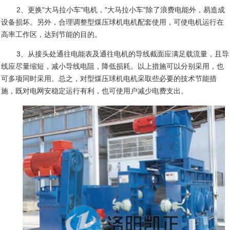
2
、更换
"
大马拉小车
"
电机，
"
大马拉小车
"
除了浪费电能外，易造成
设备损坏。另外，合理调整型煤压球机电机配套使用，可使电机运行在
高率工作区，达到节能的目的。
3
、从接头处通往电能表及通往电机的导线截面应满足载流量，且导
线应尽量缩短，减小导线电阻，降低损耗。以上措施可以分别采用，也
可多项同时采用。总之，对型煤压球机电机采取些必要的技术节能措
施，既对电网安稳定运行有利，也可使用户减少电费支出。