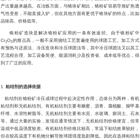
产出量越来越高。在冶炼方面，与铬块矿相比，铬粉矿容易导致矿热透
气性变差，不能直接入炉，但在其他方面有更优于铬块矿的特点，比如
品味高、价格低等。
铬粉矿造块是解决铬粉矿应用的一条有效途径。由于铬粉矿中
Cr
O
的熔点高，一般不采用烧结工艺普遍使用的球团工艺。加工方式
2
3
有预热与还原法、冷压造块和冷压球团法等，其中冷压球团法又以其工
艺流程合理、加工设备简便、能源消耗少及投资省、成本低等优点，得
到了广泛的应用。
1.
粘结剂的选择依据
粘结剂在铬粉矿冷压成球过程中起决定性作用，总体分为两种，有机
粘结剂和无机粘结剂。有机粘结剂主要有糖蜜、沥青、腐植酸、羧甲基
纤维、水溶性树脂等。无机粘结剂主要有水泥、水玻璃、膨润土、石灰
等。通过大量的实验，发现在通常情况下，无机粘结剂价格便宜，但常
温或中低温强度较差。有机粘结剂价格比较高，常温下粘结效果较好，
但在较高温度下有机物分解导致球团强度急剧降低。因此在选择粘结剂