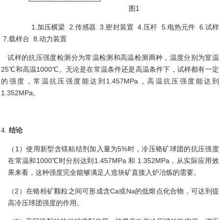
图
1
1.加压横梁 2.传感器 3.密封装置 4.压杆 5.电热元件 6.试样
7.载样台 8.动力装置
试样的抗压强度检测分为常温检测和高温检测两种，温度分别为室温
25℃和高温1000℃。无论是在常温条件还是高温条件下，试样都有一定
的强度，常温抗压强度能达到1.457MPa，高温抗压强度能达到
1.352MPa。
4.
结论
（1）
使用新型含镁粘结剂加入量为
5%时，冷压铬矿球团的抗压强度
在常温和1000℃时分别达到1.457MPa 和 1.352MPa，从实际应用效
果来看，这种强度完全能够满足人造块矿直接入炉冶炼的需要。
（2）
在铬粉矿颗粒之间可形成含
Ca或Na的低熔点化合物，可达到提
高冷压球团强度的作用。