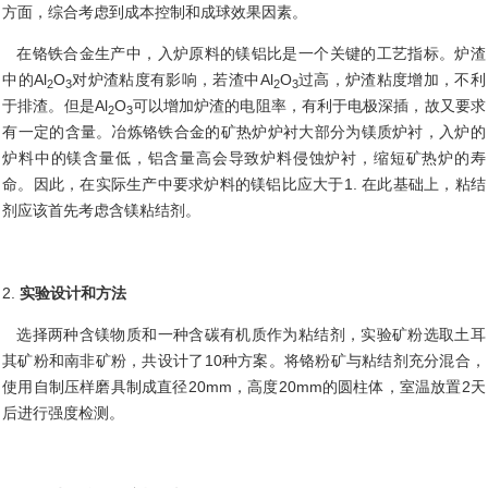
方面，综合考虑到成本控制和成球效果因素。
在铬铁合金生产中，入炉原料的镁铝比是一个关键的工艺指标。炉渣
中的
Al
O
对炉渣粘度有影响，若渣中
Al
O
过高，炉渣粘度增加，不利
2
3
2
3
于排渣。但是
Al
O
可以增加炉渣的电阻率，有利于电极深插，故又要求
2
3
有一定的含量。冶炼铬铁合金的矿热炉炉衬大部分为镁质炉衬，入炉的
炉料中的镁含量低，铝含量高会导致炉料侵蚀炉衬，缩短矿热炉的寿
命。因此，在实际生产中要求炉料的镁铝比应大于
1. 在此基础上，粘结
剂应该首先考虑含镁粘结剂。
2.
实验设计和方法
选择两种含镁物质和一种含碳有机质作为粘结剂，实验矿粉选取土耳
其矿粉和南非矿粉，共设计了
10种方案。将铬粉矿与粘结剂充分混合，
使用自制压样磨具制成直径20mm，高度20mm的圆柱体，室温放置2天
后进行强度检测。