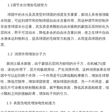
1.1调节水分增加毛细管力
球团中的水分及其类型对球团的强度至关重要，膨润土具有很强吸
水性能，可起到调节和控制球团自由水含量作用，而这种调节和控制并
非改变球团水分总量，其实质是将颗粒自由水吸附的蒙脱石层间转化为
层间水，即不可流动水，降低多余的自由水含量比例，使之生球中自由
水液体达到饱和点，提高球团的毛细管力粘接力，从而提高球团的强
度。
1.2 润滑作用增加分子力
膨润土吸水膨胀，由于蒙脱石层间为较弱的分子力，在机械力(搅
动，滚动)作用下，层片间极易滑动，产生润滑作用。这种润滑效果在球
团中可以起到两个作用：一个作用是可以降低颗粒摩擦力，增加生球塑
性，降低空隙率，增加球团密度，增加球团的强度。另一个作用是，蒙
脱石片可涂敷在铁粉颗粒表面，腻平颗粒表面，降低其表面粗糙度，缩
小颗粒之间的接触距离，增加粒子间的引力。
1.3 表面负电性增加电性粘接力