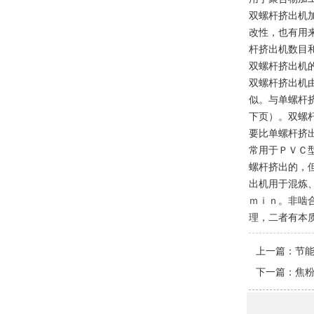
双螺杆挤出机
改性，也有用
杆挤出机数目
双螺杆挤出机
双螺杆挤出机
似。与单螺杆
下页）。双螺
要比单螺杆挤
常用于ＰＶＣ
螺杆挤出的，
出机用于混炼
ｍｉｎ。非啮
理，二者有本
上一篇：
节
下一篇：
焦