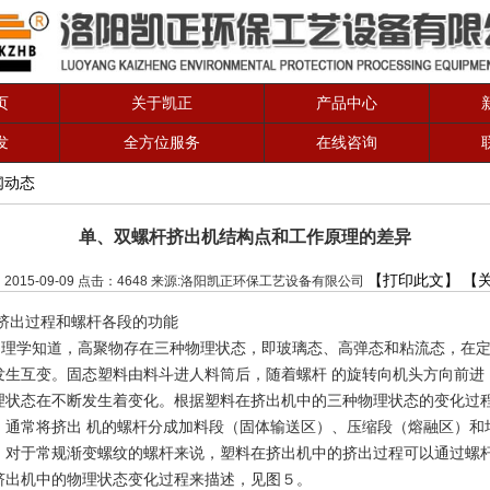
页
关于凯正
产品中心
发
全方位服务
在线咨询
闻动态
单、双螺杆挤出机结构点和工作原理的差异
【打印此文】
【
：2015-09-09 点击：4648 来源:洛阳凯正环保工艺设备有限公司
挤出过程和螺杆各段的功能
学知道，高聚物存在三种物理状态，即玻璃态、高弹态和粘流态，在定
发生互变。固态塑料由料斗进人料筒后，随着螺杆 的旋转向机头方向前进
理状态在不断发生着变化。根据塑料在挤出机中的三种物理状态的变化过
，通常将挤出 机的螺杆分成加料段（固体输送区）、压缩段（熔融区）和
。对于常规渐变螺纹的螺杆来说，塑料在挤出机中的挤出过程可以通过螺杆
挤出机中的物理状态变化过程来描述，见图５。