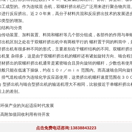
加工成型的。作为连续混 合机，双螺杆挤出机已广泛用来进行聚合物共混
来进行反应挤出。近２０年来，高分子材料共混和反应挤出技术的发展进
和类型的增加。
的结构与分类
由传动装置、加料装置、料筒和螺杆等几个部分组成，各部件的作用与单
挤出机区别之处在于双螺杆挤出机中有两根平行的 螺杆置于同的料筒中，
杆挤出机有很多种不同的形式，主要差别在于螺杆结构的不同。双螺杆挤
出机复 杂得多，这是由于双螺杆挤出机的螺杆还有诸如旋转方向、啮合程
型材挤出的双螺杆挤出机通常是紧密啮合且异向旋转的螺杆，少数也有使
但般只能在低速下操纵，约在１０ｒ／ｍｉｎ 范围内。而高速啮合同向旋
、排气造粒或作为连续化学反应器使用，这类挤出机螺杆速度范围在３０
合 型挤出机与啮合型挤出机的输送机理大不相同，比较接近于单螺杆挤出
质上的差别。
能环保产业的兴起适应时代发展
粉高附加值回收利用有待开发
点击免费电话咨询:13838843223