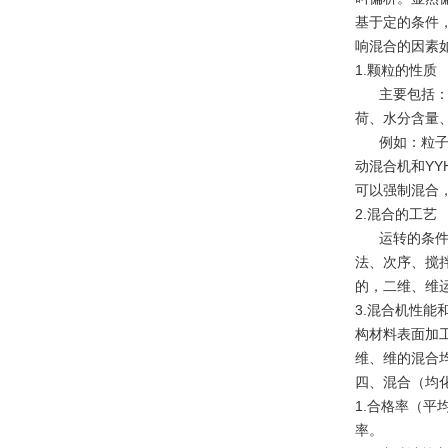
基于定的条件
响混合的因素
1.颗粒的性质
主要包括：粒
荷、水分含量、
例如：粒子的
动混合机和Y
可以强制混合
2.混合的工艺
运转的条件，
法、次序、搅
的，二维、维运
3.混合机性
构材料表面加
维、维的混合
四、混合（均
1.合格率（
率。