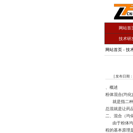
网站首
技术研
网站首页
-
技
[ 发布日期：
、概述
粉体混合(均化
就是指二种以
总混就是让药
二、混合（均
由于粉体均化
程的基本原理