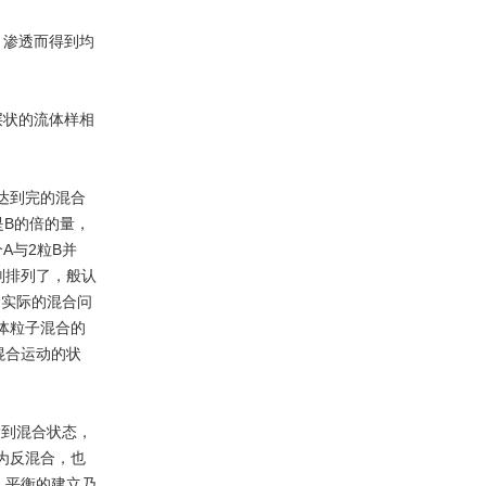
、渗透而得到均
层状的流体样相
达到完的混合
是B的倍的量，
A与2粒B并
则排列了，般认
。实际的混合问
体粒子混合的
混合运动的状
到混合状态，
为反混合，也
，平衡的建立乃