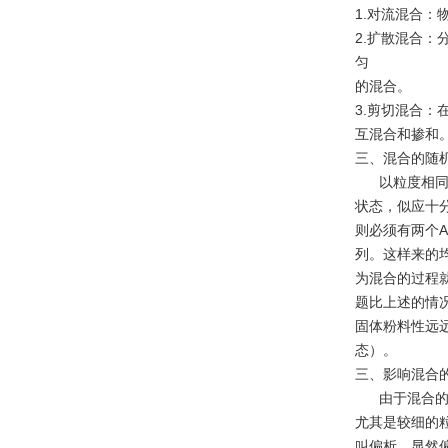
1.对流混合
2.扩散混合
匀
的混合。
3.剪切混合
互混合和掺和
三、混合的随
以粒度相同的
状态，似应十
则必须有两个A
列。这样来的
为混合的过程就
题比上述的情
固体粉料性远
态）。
三、影响混合
由于混合的物
尤其是较细的
叫偏析。显然