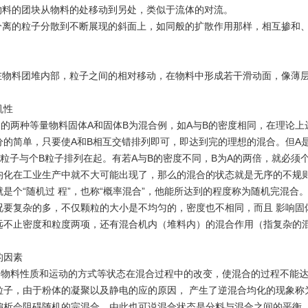
：物料的团块从物料的处移动到另处，类似于流体的对流。
：分离的粒子分散到不断展现的斜面上，如同般的扩散作用那样，相互掺和
：在物料团堆内部，粒子之间的相对移动，在物料中形成若干滑动面，像薄
。
机性
两种等量物料固体A和固体B为混合例，如A与B的密度相同，在理论上
分的简单，只要使A和B相互交错排列即可，即达到完的理想的混合。但A
粒子与个B粒子排列在起。有若A与B的密度不同，B为A的两倍，就必须个
均化在工业生产中就不大可能出现了，那么的混合的状态就是无序的不规
是个“随机过 程”，也称“概率混合”，他能所达到的程度称为随机完混合
况要复杂的多，不仅颗粒的大小是不均匀的，密度也不相同，而且 影响固
远不止密度和粒度两项，还有混合机内（堆料内）的混合作用（指复杂的
的因素
料性质和运动的方式等状态在混合过程中的改变，使混合的过程不能达
粒子，由于粉体的凝聚以及静电的应的原因， 产生了逆混合均化的现象称
偏析会阻碍随机的完混合，由此也可说混合状态是分料与混合之间的平衡