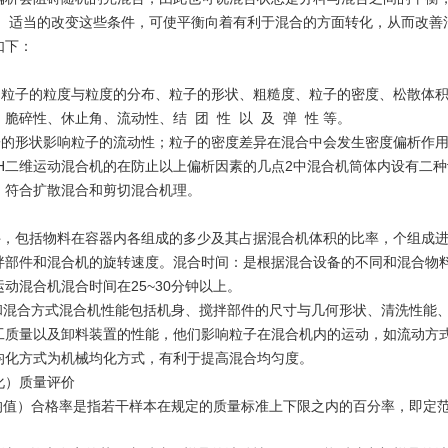
， 适当的改变这些条件，可使平衡向着有利于混合的方面转化，从而改善
如下：
子的粒度与粒度的分布、粒子的形状、粗糙度、粒子的密度、松散体积
脆碎性、休止角、流动性、结 团 性 以 及 弹 性 等。
形状影响粒子的流动性；粒子的密度差异在混合中会发生密度偏析作用。
YH二维运动混合机的在防止以上偏析因素的几点2中混合机筒体内设有二
，符合扩散混合和剪切混合机理。
包括物料在容器内各组成的多少及其占据混合机体积的比率，个组成进
拌部件和混合机的旋转速度。混合时间：是根据混合设备的不同和混合物
动混合机混合时间在25~30分钟以上。
能和混合方式混合机性能包括机身、搅拌部件的尺寸与几何形状、清洗性能
工质量以及卸料装置的性能，他们影响粒子在混合机内的运动，如流动方
均化方式为机械均化方式，有利于提高混合均匀度。
化）质量评价
平均值）合格率是指若干样本在规定的质量标准上下限之内的百分率，即定