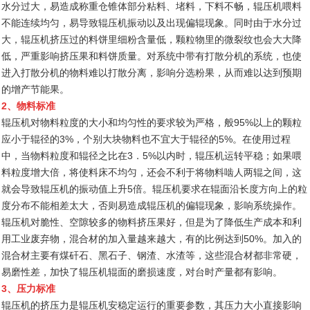
水分过大，易造成称重仓锥体部分粘料、堵料，下料不畅，辊压机喂料
不能连续均匀，易导致辊压机振动以及出现偏辊现象。同时由于水分过
大，辊压机挤压过的料饼里细粉含量低，颗粒物里的微裂纹也会大大降
低，严重影响挤压果和料饼质量。对系统中带有打散分机的系统，也使
进入打散分机的物料难以打散分离，影响分选粉果，从而难以达到预期
的增产节能果。
2、物料标准
辊压机对物料粒度的大小和均匀性的要求较为严格，般95%以上的颗粒
应小于辊径的3%，个别大块物料也不宜大于辊径的5%。在使用过程
中，当物料粒度和辊径之比在3．5%以内时，辊压机运转平稳；如果喂
料粒度增大倍，将使料床不均匀，还会不利于将物料啮人两辊之间，这
就会导致辊压机的振动值上升5倍。辊压机要求在辊面沿长度方向上的粒
度分布不能相差太大，否则易造成辊压机的偏辊现象，影响系统操作。
辊压机对脆性、空隙较多的物料挤压果好，但是为了降低生产成本和利
用工业废弃物，混合材的加入量越来越大，有的比例达到50%。加入的
混合材主要有煤矸石、黑石子、钢渣、水渣等，这些混合材都非常硬，
易磨性差，加快了辊压机辊面的磨损速度，对台时产量都有影响。
3、压力标准
辊压机的挤压力是辊压机安稳定运行的重要参数，其压力大小直接影响