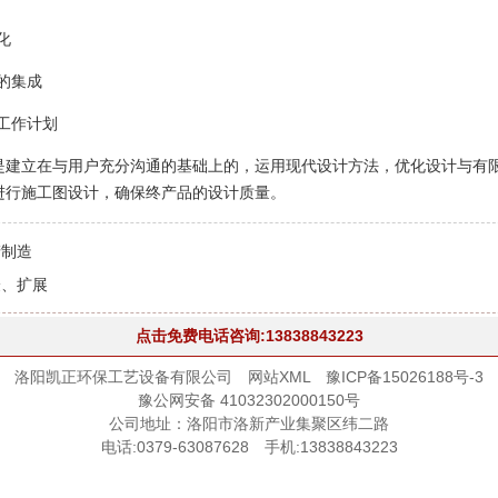
化
的集成
工作计划
是建立在与用户充分沟通的基础上的，运用现代设计方法，优化设计与有
进行施工图设计，确保终产品的设计质量。
产制造
验、扩展
点击免费电话咨询:13838843223
洛阳凯正环保工艺设备有限公司
网站XML
豫ICP备15026188号-3
豫公网安备 41032302000150号
公司地址：洛阳市洛新产业集聚区纬二路
电话:0379-63087628 手机:13838843223