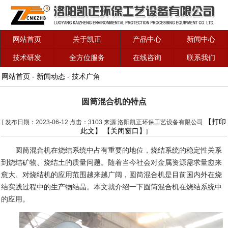
网站首页
关于凯正
产品中心
新闻中心
技术研发
全方位服务
在线咨询
联系我们
网站首页
-
新闻动态
-
技术广角
圆筒混合机的特点
【打印
[ 发布日期：2023-06-12 点击：3103 来源:洛阳凯正环保工艺设备有限公司
此文】
【关闭窗口】
]
圆筒混合机在烧结系统中占有重要的地位，
烧结
系统的稳定性关系
到烧结矿物、烧结土的质量问题。随着当今社会对金属资源需求量愈来
愈大、对烧结机的应用范围越来越广阔，圆筒混合机是目前国内外在烧
结实践过程中的生产物结晶。
本文就介绍一下圆筒混合机在烧结系统中
的应用。