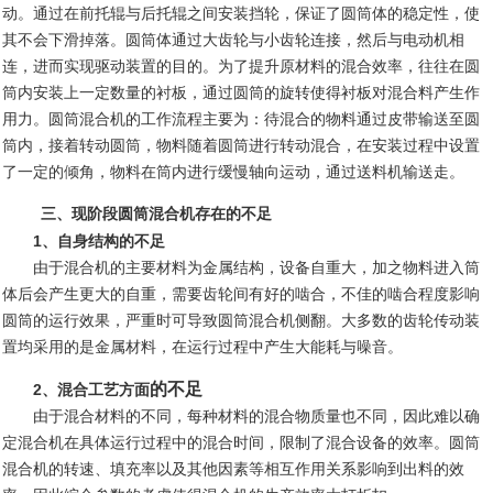
动。通过在前托辊与后托辊之间安装挡轮，保证了圆筒体的稳定性，使
其不会下滑掉落。圆筒体通过大齿轮与小齿轮连接，
然后
与电动机相
连，进而实现驱动装置的目的。
为了提升原材料的混合效率，往往
在圆
筒内安装上一定数量的衬板，通过圆筒的旋转使得衬板对混合料产生作
用力
。
圆筒混合机的工作流程主要
为
：
待混合的物料通过皮带输送至圆
筒内，接着转动圆筒，物料随着圆筒进行转动混合，在安装过程中设置
了一定的倾角，物料在筒内进行缓慢轴向运动
，
通过送料机输送走。
三、
现阶段圆筒混合机存在的不足
1
、自身结构的不足
由于混合机
的主要材料为金属结构，设备自重大，
加之
物料进入筒
体后
会
产生
更
大的自重，
需要
齿轮间
有好的
啮合
，
不佳的啮合程度影响
圆筒的运行效果，严重时
可
导致圆筒混合机侧翻。大多数的齿轮传动装
置均采用的是金属材料，在运行过程中产生大能耗与噪音。
的不足
2
、
混合工艺方面
由于混合材料的不同，每种材料的混合物质量也不同，因此难以确
定混合机在具体运行过程中的混合时间，限制了混合设备的效率。圆筒
混合机的转速、填充率以及其他因素等相互作用关系影响到出料的效