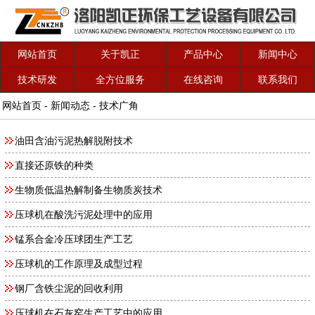
网站首页
关于凯正
产品中心
新闻中心
技术研发
全方位服务
在线咨询
联系我们
网站首页
-
新闻动态
-
技术广角
油田含油污泥热解脱附技术
直接还原铁的种类
生物质低温热解制备生物质炭技术
压球机在酸洗污泥处理中的应用
锰系合金冷压球团生产工艺
压球机的工作原理及成型过程
钢厂含铁尘泥的回收利用
压球机在石灰窑生产工艺中的应用