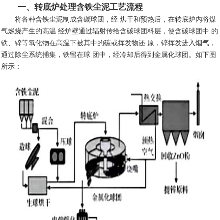
一、转底炉处理含铁尘泥工艺流程
将各种含铁尘泥制成含碳球团，经 烘干和预热后，在转底炉内将煤
气燃烧产生的高温 经炉壁通过辐射传给含碳球团料层，使含碳球团中 的
铁、锌等氧化物在高温下被其中的碳或挥发物还 原，锌挥发进入烟气，
通过除尘系统捕集，铁留在球 团中，经冷却后得到金属化球团。如下图
所示：