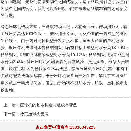
这个问题呢，先我们要增加物料之间的粘度，这个粘度我们也可以理解
为物料之间的密度，我们可以采用以下的方法来达到增加物料之间粘度
的问题。
冷态压球机传动方式，压球辊转动平稳，齿轮寿命长，传动扭矩大，辊
面线压力高达100KN以上，般应用于冶金、耐火企业的干粉成型的球团
生产线上。由于内对此种机型开发力度不够，至今大产量的单机还很
少。般压球机成球时水份粘结剂采用石灰和粘土成型时水份为18-20%；
粘结剂采用纸浆或腐植酸成型时水份为10-12%；粘结剂采用沥青成型时
水分为2-4%；静压压球机机器设备的调整试验，更是操作、维修人员培
训、锻炼过程.因为粉状物料不易成型，静压压球机在压制过程中稍有不
慎就可能造成前功尽弃，干粉压球机设备自开始生产，解决了直困扰厂
家的就是干粉成型问题，但是由于物料不能加水分，所以，压制起来比
较困难。
上一篇：
压球机的基本构造与组成有哪些
下一篇：
冷态压球机安装
点击免费电话咨询:13838843223